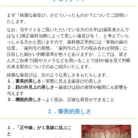
まず『綺麗な歯並び』がどういったものか？についてご説明い
たします。
なお、当サイトをご覧いただいている方の大半は(歯医者さんで
はなく)矯正歯科治療によって美しい歯並びを！、と考えていら
っしゃる方かと思いますので、歯科矯正学的には「単独の歯の
位置」「歯列弓の形態」「歯列弓の上下の咬み合わせ関係」に
注目した細かい判断基準が色々とありますが、ここでは、皆さ
ん方ご自身で(鏡やカメラなどを用いることで)顔や歯を見て判断
出来る部分についてのみご紹介いたします。
綺麗な歯並びは、次のような美しさをもたらします。
１．審美的美しさ
～実際に見える歯並びの美しさ
２．顔の外見上の美しさ
～歯並びは顔の表情や輪郭にも影響を
与えます
３．機能的美しさ
～よく咬み、正確な発音ができること
１．審美的美しさ
１．「正中線」が１直線に並ぶこ
と