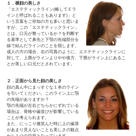
１．横顔の美しさ
「エステティックライン(略してＥラ
インと呼ばれることもあります)」と
いう言葉をご存知の方も多いと思いま
すが、この「エステティックライン」
とは、口元が整っているか？を判断す
る基準として鼻先と下顎の先端部分を
線で結んだラインのことを指します。
成人の方の場合、右の写真のように、エステティックラインに
対して、上唇がラインよりやや後方、下唇がライン上にあるこ
とが美しい口元だとされています。
２．正面から見た顔の美しさ
顔の真ん中にまっすぐな１本のライン
を引いてください。このライン上に顎
の先端がありますか？
顎の先端が左右どちらかにずれている
場合は、骨格や歯並びが影響している
ことが考えられます。
また、にっこり微笑んだ時に上の歯茎
があまり見えないことも美しさの観点
から１つの目安となっています。