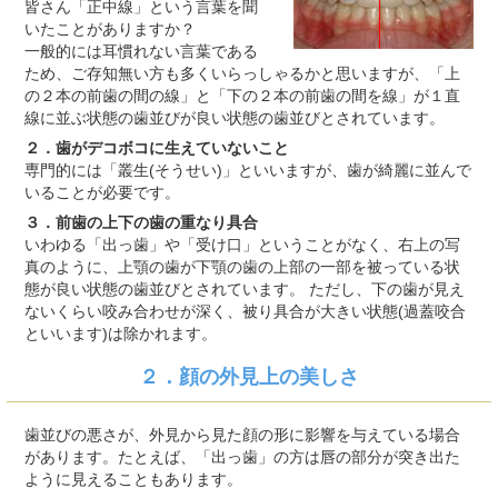
皆さん「正中線」という言葉を聞
いたことがありますか？
一般的には耳慣れない言葉である
ため、ご存知無い方も多くいらっしゃるかと思いますが、「上
の２本の前歯の間の線」と「下の２本の前歯の間を線」が１直
線に並ぶ状態の歯並びが良い状態の歯並びとされています。
２．歯がデコボコに生えていないこと
専門的には「叢生(そうせい)」といいますが、歯が綺麗に並んで
いることが必要です。
３．前歯の上下の歯の重なり具合
いわゆる「出っ歯」や「受け口」ということがなく、右上の写
真のように、上顎の歯が下顎の歯の上部の一部を被っている状
態が良い状態の歯並びとされています。 ただし、下の歯が見え
ないくらい咬み合わせが深く、被り具合が大きい状態(過蓋咬合
といいます)は除かれます。
２．顔の外見上の美しさ
歯並びの悪さが、外見から見た顔の形に影響を与えている場合
があります。たとえば、「出っ歯」の方は唇の部分が突き出た
ように見えることもあります。