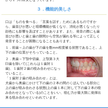
３．機能的美しさ
口は「ものを食べる」「言葉を話す」ためにあるものですか
ら、歯並びが悪いと咀嚼機能が低くなり、消化が悪くなったり
顔色にも影響を及ぼすことがあります。また、発音の際にも歯
並びが悪いと歯と歯の隙間から空気が漏れる等によって正しく
発音することが困難になることもあります。
１．前歯～上の歯が下の歯を数mm程度被る状態であること。上
下の歯の位置がそろっていること。
２．奥歯～下顎中切歯、上顎第３大
臼歯を除いて(これらは１歯対１
歯)、１歯対２歯の咬み合わせになっ
ていること。
「１歯対２歯の咬み合わせ」とは、
犬歯から奥歯にかけて下の歯の２本の間のくぼんでいる部分に
上の歯が咬み合わさる状態(上の歯１本に対して下の歯２本の咬
み合わせとなっている)のことをいい、咬む力が最大限に発揮出
来る咬み合わせといわれています。