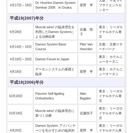
大阪： 千里ライ
Dr. Hoshino Damon System
4月17日～18日
星野 亨
フサイエンスセ
Seminar 2008 in Osaka
ンター
平成19(2007)年分
Muscle wins! の臨床理念を
東京： リーガロ
近藤 悦
6月28日
利用したDamon Systemに
イヤルホテル東
子
よる治療結果
京
Damon System Basic
Piter Van
京都： 京都リサ
6月14日～15日
Course
Heerden
ーチパーク
東京： ホテルニ
4月19日～20日
Damon Forum in Japan
ューオータニ
デーモンシステムの基礎と
東京： ホテルニ
4月18日
星野 亨
臨床
ューオータニ
平成18(2006)年分
東京： リーガロ
Passive Self-ligating
Alan
10月20日
イヤルホテル東
Orthodontics
Bagden
京
東京： リーガロ
Muscle wins! の臨床理念に
10月19日
近藤悦子
イヤルホテル東
基づく治療
京
Damon System: アドバンテ
東京： リーガロ
4月20日
ージを生かすための臨床的
星野 亨
イヤルホテル東