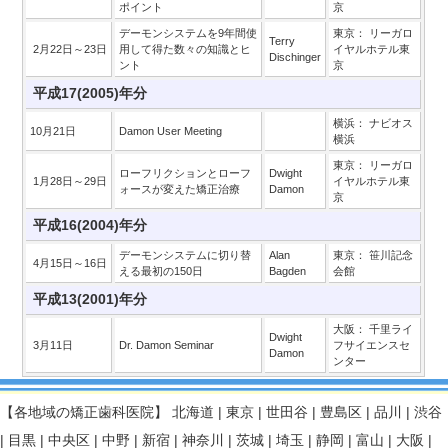
ポイント
京
デーモンシステムを9年間使
東京： リーガロ
Terry
2月22日～23日
用して得た数々の知識とヒ
イヤルホテル東
Dischinger
ント
京
平成17(2005)年分
横浜： ナビオス
10月21日
Damon User Meeting
横浜
東京： リーガロ
ローフリクションとローフ
Dwight
1月28日～29日
イヤルホテル東
ォースが変えた矯正治療
Damon
京
平成16(2004)年分
デーモンシステムに切り替
Alan
東京： 笹川記念
4月15日～16日
える最初の150日
Bagden
会館
平成13(2001)年分
大阪： 千里ライ
Dwight
3月11日
Dr. Damon Seminar
フサイエンスセ
Damon
ンター
【各地域の矯正歯科医院】
北海道
|
東京
|
世田谷
|
豊島区
|
品川
|
渋谷
|
目黒
|
中央区
|
中野
|
新宿
|
神奈川
|
茨城
|
埼玉
|
静岡
|
富山
|
大阪
|