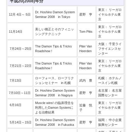
平成20(2008)年分
東京： リーガロ
Dr. Hoshino Damon System
12月 4日～ 5日
星野 亨
イヤルホテル東
Seminar 2008 in Tokyo
京
東京： リーガロ
美しい矯正とそのフィニッ
11月14日
Tom Pitts
イヤルホテル東
シングテクニック
京
大阪： 千里ライ
The Damon Tips & Tricks
Piter Van
7月24日～25日
フサイエンスセ
Roadshow !
Heerden
ンター
東京： リーガロ
The Damon Tips & Tricks
Piter Van
7月21日～22日
イヤルホテル東
Roadshow !
Heerden
京
ローフォース、ローフリク
札幌： ホテルノ
7月13日
武内 豊
ションセミナー in 札幌
ースイン札幌
Dr. Hoshino Damon System
名古屋： 名古屋
7月10日～11日
星野 亨
Seminar 2008 in Nagoya
国際センター
Muscle wins! の臨床理念を
東京： リーガロ
6月16日
近藤 悦
利用したDamon Systemに
イヤルホテル東
子
よる治療結果
京
Dr. Hoshino Damon System
福岡： 中小企業
5月14日～15日
星野 亨
Seminar 2008 in Fukuoka
振興センター