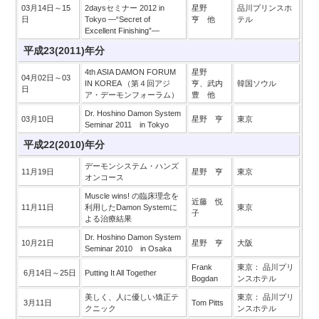
03月14日～15
2daysセミナー 2012 in
星野
品川プリンスホ
日
Tokyo ―“Secret of
亨 他
テル
Excellent Finishing”―
平成23(2011)年分
4th ASIA DAMON FORUM
星野
04月02日～03
IN KOREA （第４回アジ
亨、武内
韓国ソウル
日
ア・デーモンフォーラム）
豊 他
Dr. Hoshino Damon System
03月10日
星野 亨
東京
Seminar 2011 in Tokyo
平成22(2010)年分
デーモンシステム・ハンズ
11月19日
星野 亨
東京
オンコース
Muscle wins! の臨床理念を
近藤 悦
11月11日
利用したDamon Systemに
東京
子
よる治療結果
Dr. Hoshino Damon System
10月21日
星野 亨
大阪
Seminar 2010 in Osaka
Frank
東京： 品川プリ
6月14日～25日
Putting It All Together
Bogdan
ンスホテル
美しく、人に優しい矯正テ
東京： 品川プリ
3月11日
Tom Pitts
クニック
ンスホテル