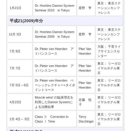
東京： 東京ステ
Dr. Hoshino Damon System
1月21日
星野 亨
ーションカンフ
Seminar 2010 in Tokyo
ァレンス
平成21(2009)年分
東京： 東京ステ
Dr. Hoshino Damon System
12月 3日
星野 亨
ーションカンフ
Seminar 2009 in Tokyo
ァレンス
大阪： 千里ライ
Dr. Pieter ven Heerden ア
Piter Van
7月 9日
フサイエンスセ
ドバンスコース
Heerden
ンター
東京： リーガロ
Dr. Pieter ven Heerden ア
Piter Van
7月 7日
イヤルホテル東
ドバンスコース
Heerden
京
Dr. Pieter ven Heerden ベ
東京： リーガロ
Piter Van
7月 5日～6日
ーシックレクチャー+タイポ
イヤルホテル東
Heerden
ドントコース
京
Muscle wins! の臨床理念を
東京： リーガロ
近藤 悦
4月23日
利用したDamon Systemに
イヤルホテル東
子
よる治療結果
京
東京： リーガロ
Class Ⅱ Correction in
Terry
2月 4日～ 5日
イヤルホテル東
Class Ⅰ Time
Dischinger
京